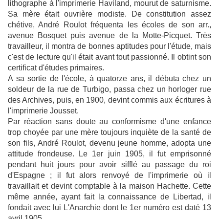
lithographe à l'imprimerie Haviland, mourut de saturnisme.
Sa mère était ouvrière modiste. De constitution assez
chétive, André Roulot fréquenta les écoles de son arr.,
avenue Bosquet puis avenue de la Motte-Picquet. Très
travailleur, il montra de bonnes aptitudes pour l'étude, mais
c'est de lecture qu'il était avant tout passionné. Il obtint son
certificat d'études primaires.
A sa sortie de l'école, à quatorze ans, il débuta chez un
soldeur de la rue de Turbigo, passa chez un horloger rue
des Archives, puis, en 1900, devint commis aux écritures à
l'imprimerie Jousset.
Par réaction sans doute au conformisme d'une enfance
trop choyée par une mère toujours inquiète de la santé de
son fils, André Roulot, devenu jeune homme, adopta une
attitude frondeuse. Le 1er juin 1905, il fut emprisonné
pendant huit jours pour avoir sifflé au passage du roi
d'Espagne ; il fut alors renvoyé de l'imprimerie où il
travaillait et devint comptable à la maison Hachette. Cette
même année, ayant fait la connaissance de Libertad, il
fondait avec lui L'Anarchie dont le 1er numéro est daté 13
avril 1905.