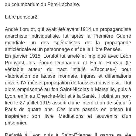
au columbarium du Père-Lachaise.
Libre penseur2
André Lorulot, qui avait été avant 1914 un propagandiste
anarchiste individualiste, fut après la Première Guerre
mondiale un des spécialistes de la propagande
anticléricale et un personnage clef de la Libre Pensée.
En janvier 1915, Lorulot fut arrêté et impliqué avec Léon
Prouvost, les époux Donnadieu et Émile Hureau (le
véritable auteur du tract intitulé «J'accuse») pour
«fabrication de fausse monnaie, injures et diffamations
envers l'Armée et propagation de fausses nouvelles». Il fut
alors emprisonné au fort Saint-Nicolas à Marseille, puis à
Lyon, enfin au Cherche-Midi et à la Santé. ll obtint un non-
lieu le 27 juillet 1915 assorti d'une interdiction de séjour à
Paris de quatre ans. Ces jours passés en prison lui
inspirèrent son livre Méditations et souvenirs d'un
prisonnier.
Réfugié à Lyon puis à Saint-Étienne, il gagna sa vie