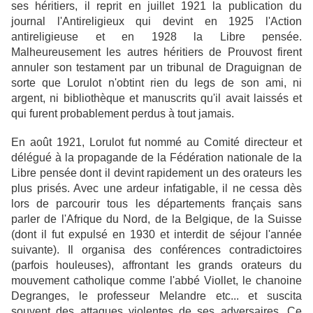
ses héritiers, il reprit en juillet 1921 la publication du
journal l'Antireligieux qui devint en 1925 l'Action
antireligieuse et en 1928 la Libre pensée.
Malheureusement les autres héritiers de Prouvost firent
annuler son testament par un tribunal de Draguignan de
sorte que Lorulot n'obtint rien du legs de son ami, ni
argent, ni bibliothèque et manuscrits qu'il avait laissés et
qui furent probablement perdus à tout jamais.
En août 1921, Lorulot fut nommé au Comité directeur et
délégué à la propagande de la Fédération nationale de la
Libre pensée dont il devint rapidement un des orateurs les
plus prisés. Avec une ardeur infatigable, il ne cessa dès
lors de parcourir tous les départements français sans
parler de l'Afrique du Nord, de la Belgique, de la Suisse
(dont il fut expulsé en 1930 et interdit de séjour l'année
suivante). Il organisa des conférences contradictoires
(parfois houleuses), affrontant les grands orateurs du
mouvement catholique comme l'abbé Viollet, le chanoine
Degranges, le professeur Melandre etc... et suscita
souvent des attaques violentes de ses adversaires. Ce