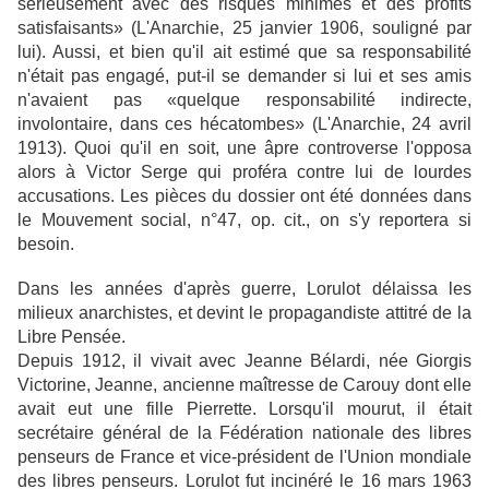
sérieusement avec des risques minimes et des profits
satisfaisants» (L'Anarchie, 25 janvier 1906, souligné par
lui). Aussi, et bien qu'il ait estimé que sa responsabilité
n'était pas engagé, put-il se demander si lui et ses amis
n'avaient pas «quelque responsabilité indirecte,
involontaire, dans ces hécatombes» (L'Anarchie, 24 avril
1913). Quoi qu'il en soit, une âpre controverse l'opposa
alors à Victor Serge qui proféra contre lui de lourdes
accusations. Les pièces du dossier ont été données dans
le Mouvement social, n°47, op. cit., on s'y reportera si
besoin.
Dans les années d'après guerre, Lorulot délaissa les
milieux anarchistes, et devint le propagandiste attitré de la
Libre Pensée.
Depuis 1912, il vivait avec Jeanne Bélardi, née Giorgis
Victorine, Jeanne, ancienne maîtresse de Carouy dont elle
avait eut une fille Pierrette. Lorsqu'il mourut, il était
secrétaire général de la Fédération nationale des libres
penseurs de France et vice-président de l'Union mondiale
des libres penseurs. Lorulot fut incinéré le 16 mars 1963