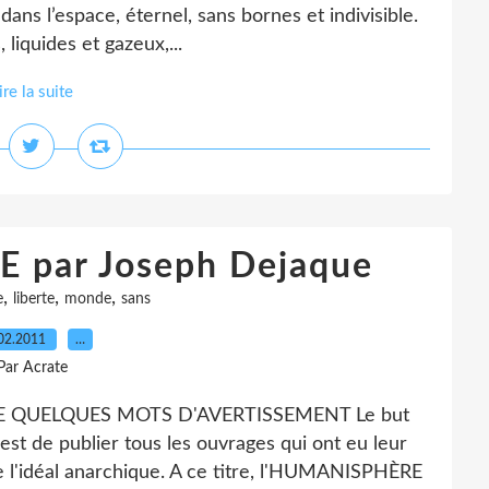
t dans l’espace, éternel, sans bornes et indivisible.
 liquides et gazeux,...
ire la suite
 par Joseph Dejaque
,
,
,
e
liberte
monde
sans
02.2011
…
Par Acrate
E QUELQUES MOTS D'AVERTISSEMENT Le but
 de publier tous les ouvrages qui ont eu leur
e l'idéal anarchique. A ce titre, l'HUMANISPHÈRE