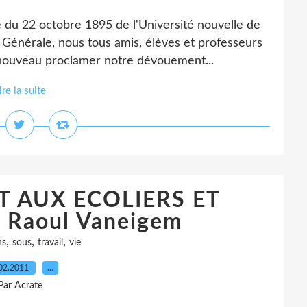
e du 22 octobre 1895 de l'Université nouvelle de
Générale, nous tous amis, élèves et professeurs
 nouveau proclamer notre dévouement...
ire la suite
 AUX ECOLIERS ET
 Raoul Vaneigem
,
,
,
ns
sous
travail
vie
02.2011
…
Par Acrate