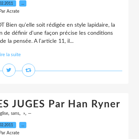
02.2011
…
Par Acrate
n qu'elle soit rédigée en style lapidaire, la
 de définir d'une façon précise les conditions
 la pensée. A l'article 11, il...
ire la suite
ES JUGES Par Han Ryner
,
,
,
glise
sans
»
—
02.2011
…
Par Acrate