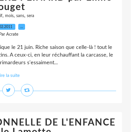
ouget
,
,
,
if
mois
sans
sera
02.2011
…
Par Acrate
ue le 21 juin. Riche saison que celle-là ! tout le
ns. A ceux-ci, en leur réchauffant la carcasse, le
trimardeurs s'essaiment...
ire la suite
ONNELLE DE L'ENFANCE