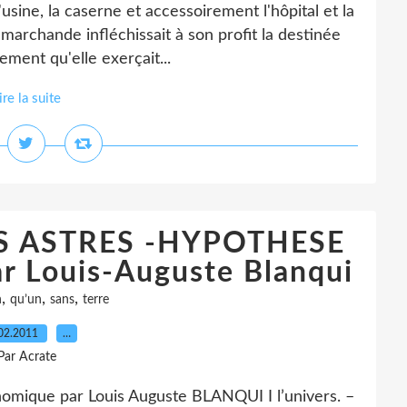
'usine, la caserne et accessoirement l'hôpital et la
 marchande infléchissait à son profit la destinée
ement qu'elle exerçait...
ire la suite
ES ASTRES -HYPOTHESE
Louis-Auguste Blanqui
,
,
,
n
qu’un
sans
terre
02.2011
…
Par Acrate
onomique par Louis Auguste BLANQUI I l’univers. –