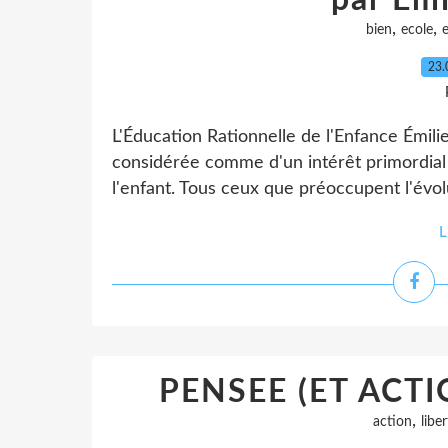
par Em
,
,
bien
ecole
23.
L'Éducation Rationnelle de l'Enfance Émili
considérée comme d'un intérêt primordial d
l'enfant. Tous ceux que préoccupent l'évolu
L
PENSEE (ET ACTIO
,
action
liber