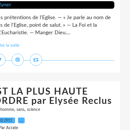
rétentions de l'Eglise. — « Je parle au nom de
 de l'Eglise, point de salut. » — La Foi et la
 L'Eucharistie. — Manger Dieu....
ire la suite
ST LA PLUS HAUTE
RDRE par Elysée Reclus
,
,
,
homme
sans
science
02.2011
…
Par Acrate