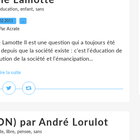
ile Lamotte
,
,
education
enfant
sans
02.2011
…
Par Acrate
e Lamotte Il est une question qui a toujours été
epuis que la société existe : c'est l'éducation de
tion de la société et l'émancipation...
ire la suite
N) par André Lorulot
,
,
,
te
libre
pensee
sans