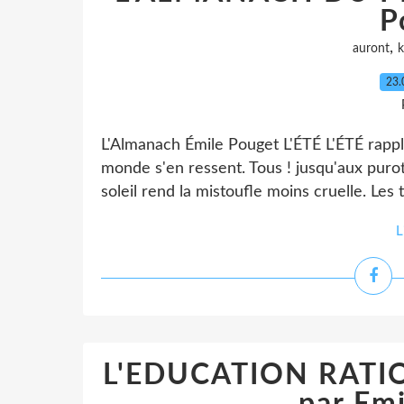
P
,
auront
k
23.
L'Almanach Émile Pouget L'ÉTÉ L'ÉTÉ rappliq
monde s'en ressent. Tous ! jusqu'aux puroti
soleil rend la mistoufle moins cruelle. Les 
L
L'EDUCATION RATI