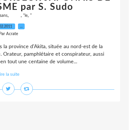
ME par S. Sudo
,
,
,
sans
“le
”
02.2011
…
Par Acrate
la province d’Akita, située au nord-est de la
e. Orateur, pamphlétaire et conspirateur, aussi
a en tout une centaine de volume...
ire la suite