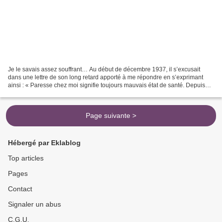
Je le savais assez souffrant… Au début de décembre 1937, il s’excusait
dans une lettre de son long retard apporté à me répondre en s’exprimant
ainsi : « Paresse chez moi signifie toujours mauvais état de santé. Depuis
trois mois, ce sont surtout mes yeux...
Page suivante >
Hébergé par Eklablog
Top articles
Pages
Contact
Signaler un abus
C.G.U.