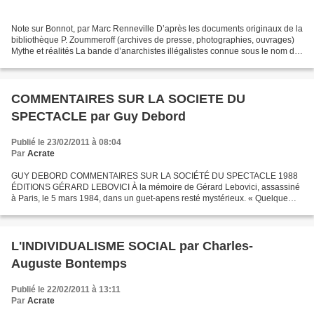
Note sur Bonnot, par Marc Renneville D’après les documents originaux de la
bibliothèque P. Zoummeroff (archives de presse, photographies, ouvrages)
Mythe et réalités La bande d’anarchistes illégalistes connue sous le nom de
« bande à Bonnot » (Garnier,...
COMMENTAIRES SUR LA SOCIETE DU
SPECTACLE par Guy Debord
Publié le 23/02/2011 à 08:04
Par
Acrate
GUY DEBORD COMMENTAIRES SUR LA SOCIÉTÉ DU SPECTACLE 1988
ÉDITIONS GÉRARD LEBOVICI À la mémoire de Gérard Lebovici, assassiné
à Paris, le 5 mars 1984, dans un guet-apens resté mystérieux. « Quelque
critiques que puissent être la situation et les circonstances...
L'INDIVIDUALISME SOCIAL par Charles-
Auguste Bontemps
Publié le 22/02/2011 à 13:11
Par
Acrate