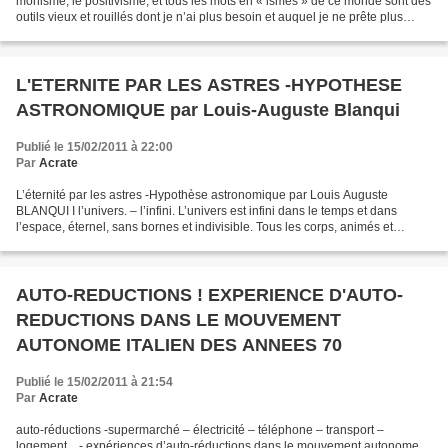
monisme, le positivisme, et tous les mots en « ismes » de ce monde sont des
outils vieux et rouillés dont je n’ai plus besoin et auquel je ne prête plus
attention. Mon principe...
L'ETERNITE PAR LES ASTRES -HYPOTHESE
ASTRONOMIQUE par Louis-Auguste Blanqui
Publié le 15/02/2011 à 22:00
Par
Acrate
L’éternité par les astres -Hypothèse astronomique par Louis Auguste
BLANQUI I l’univers. – l’infini. L’univers est infini dans le temps et dans
l’espace, éternel, sans bornes et indivisible. Tous les corps, animés et
inanimés, solides, liquides et gazeux,...
AUTO-REDUCTIONS ! EXPERIENCE D'AUTO-
REDUCTIONS DANS LE MOUVEMENT
AUTONOME ITALIEN DES ANNEES 70
Publié le 15/02/2011 à 21:54
Par
Acrate
auto-réductions -supermarché – électricité – téléphone – transport –
logement... - expériences d’auto-réductions dans le mouvement autonome