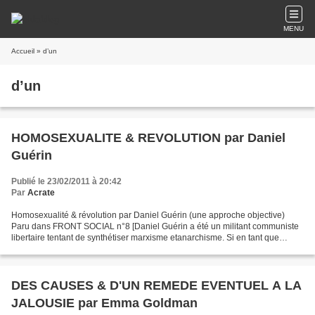
MENU
Accueil
» d’un
d’un
HOMOSEXUALITE & REVOLUTION par Daniel
Guérin
Publié le 23/02/2011 à 20:42
Par
Acrate
Homosexualité & révolution par Daniel Guérin (une approche objective)
Paru dans FRONT SOCIAL n°8 [Daniel Guérin a été un militant communiste
libertaire tentant de synthétiser marxisme etanarchisme. Si en tant que
maoïstes nous ne sommes pas d'accord avec...
DES CAUSES & D'UN REMEDE EVENTUEL A LA
JALOUSIE par Emma Goldman