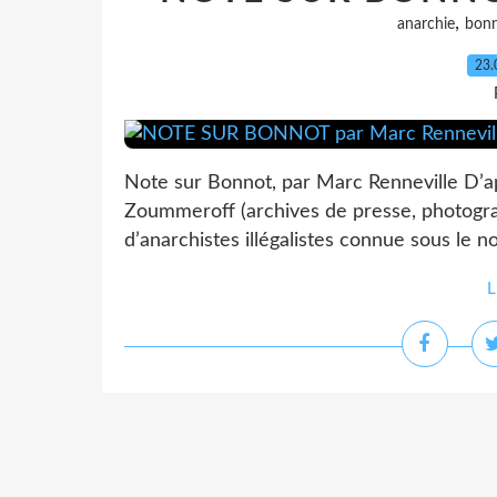
,
anarchie
bon
23.
Note sur Bonnot, par Marc Renneville D’ap
Zoummeroff (archives de presse, photogra
d’anarchistes illégalistes connue sous le n
L