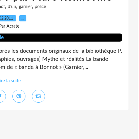
,
,
,
not
d’un
garnier
police
02.2011
…
Par Acrate
rès les documents originaux de la bibliothèque P.
phies, ouvrages) Mythe et réalités La bande
om de « bande à Bonnot » (Garnier,...
ire la suite