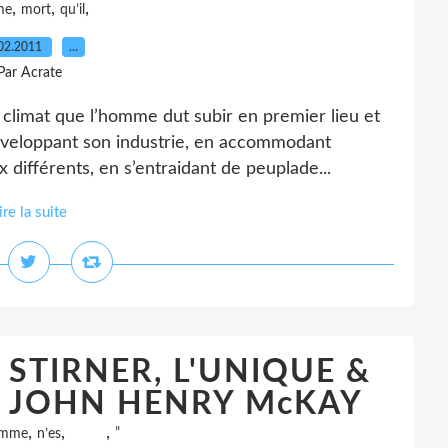
,
,
,
me
mort
qu’il
02.2011
…
Par Acrate
u climat que l’homme dut subir en premier lieu et
développant son industrie, en accommodant
 différents, en s’entraidant de peuplade...
ire la suite
STIRNER, L'UNIQUE &
r JOHN HENRY McKAY
,
,
,
omme
n’es
”