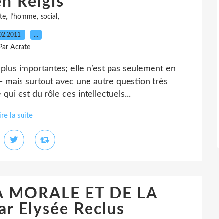
n Relgis
,
,
,
ste
l’homme
social
02.2011
…
Par Acrate
s plus importantes; elle n’est pas seulement en
 — mais surtout avec une autre question très
 qui est du rôle des intellectuels...
ire la suite
A MORALE ET DE LA
r Elysée Reclus