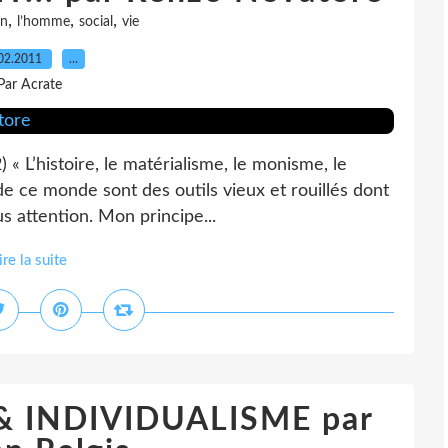
,
,
,
un
l’homme
social
vie
02.2011
…
Par Acrate
« L’histoire, le matérialisme, le monisme, le
de ce monde sont des outils vieux et rouillés dont
us attention. Mon principe...
ire la suite
 INDIVIDUALISME par