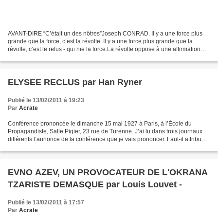
AVANT-DIRE “C’était un des nôtres”Joseph CONRAD. Il y a une force plus
grande que la force, c’est la révolte. Il y a une force plus grande que la
révolte, c’est le refus - qui nie la force.La révolte oppose à une affirmation
une autre affirmation. Elle...
ELYSEE RECLUS par Han Ryner
Publié le 13/02/2011 à 19:23
Par
Acrate
Conférence prononcée le dimanche 15 mai 1927 à Paris, à l’École du
Propagandiste, Salle Pigier, 23 rue de Turenne. J’ai lu dans trois journaux
différents l’annonce de la conférence que je vais prononcer. Faut-il attribuer
ce détail à l’aimable malice...
EVNO AZEV, UN PROVOCATEUR DE L'OKRANA
TZARISTE DEMASQUE par Louis Louvet -
Publié le 13/02/2011 à 17:57
Par
Acrate