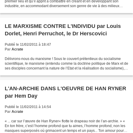
premier lieu et qu’il apprit à combattre en créant et en développant son
industrie, en accommodant diversement son genre de vie à des milieux
différents, en s’entraidant de peuplade...
LE MARXISME CONTRE L'INDIVIDU par Louis
Dorlet, Henri Perruchot, le Dr Herscovici
Publié le 11/02/2011 à 18:47
Par
Acrate
Délivrons-nous du marxisme ! Sous le couvert prétentieux du socialisme
scientifique, le marxisme (entendu comme la doctrine politique de Marx et de
ses disciples concernant la nature de l’Etat et la réalisation du socialisme),
oppose à l’Etat bourgeois...
L'AN-ARCHIE DANS L'OEUVRE DE HAN RYNER
par Hem Day
Publié le 11/02/2011 à 14:54
Par
Acrate
« ... car sur l’œuvre de Han Ryner« flotte le drapeau noir de l’an-archie. » «
En ton frère, c’est l’homme profond que tu aimes, l’homme profond, non les
masques superposés où grimacent un temps et un pays... Ton amour pour