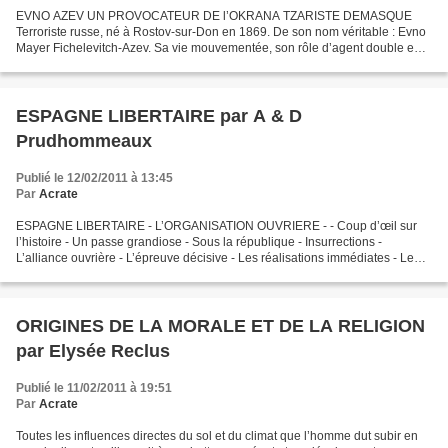
EVNO AZEV UN PROVOCATEUR DE l’OKRANA TZARISTE DEMASQUE
Terroriste russe, né à Rostov-sur-Don en 1869. De son nom véritable : Evno
Mayer Fichelevitch-Azev. Sa vie mouvementée, son rôle d’agent double en
font un personnage balzacien. Il réussit à échapper...
ESPAGNE LIBERTAIRE par A & D
Prudhommeaux
Publié le 12/02/2011 à 13:45
Par
Acrate
ESPAGNE LIBERTAIRE - L’ORGANISATION OUVRIERE - - Coup d’œil sur
l’histoire - Un passe grandiose - Sous la république - Insurrections -
L’alliance ouvrière - L’épreuve décisive - Les réalisations immédiates - Le
problème de la terre - La transformation...
ORIGINES DE LA MORALE ET DE LA RELIGION
par Elysée Reclus
Publié le 11/02/2011 à 19:51
Par
Acrate
Toutes les influences directes du sol et du climat que l’homme dut subir en