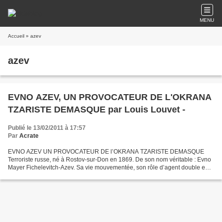
MENU
Accueil
» azev
azev
EVNO AZEV, UN PROVOCATEUR DE L'OKRANA
TZARISTE DEMASQUE par Louis Louvet -
Publié le 13/02/2011 à 17:57
Par
Acrate
EVNO AZEV UN PROVOCATEUR DE l’OKRANA TZARISTE DEMASQUE
Terroriste russe, né à Rostov-sur-Don en 1869. De son nom véritable : Evno
Mayer Fichelevitch-Azev. Sa vie mouvementée, son rôle d’agent double en
font un personnage balzacien. Il réussit à échapper...