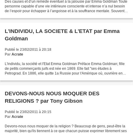
Des causes et d’un remède éventuel à la jalousie par Emma Goldman Toute
personne capable d’une vie intérieure consciente et intense n’a nul besoin
de l’espoir pour échapper à l’angoisse et à la souffrance mentale. Souvent la
peine et le désespoir provoqués...
L'INDIVIDU, LA SOCIETE & L'ETAT par Emma
Goldman
Publié le 23/02/2011 à 20:18
Par
Acrate
L'individu, la société et l'Etat Emma Goldman Préface Emma Goldman; fille
de petits commerçants juifs est née en 1869. Elle fait "ses études à
Petrograd. En 1886, elle quitte 1a Russie pour l'Amérique où, ouvrière en
confection, elle se mêle rapidement...
DEVONS-NOUS NOUS MOQUER DES
RELIGIONS ? par Tony Gibson
Publié le 23/02/2011 à 20:15
Par
Acrate
Devons-nous nous moquer de la religion ? Beaucoup de gens, peut-être la
majorité, bien qu'ils tiennent à ce que chacun puisse exprimer librement ses