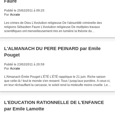
Faure
Publié le 25/02/2011 à 09:25
Par
Acrate
Les crimes de Dieu L'évolution religieuse De l'absurdité criminelle des
religions Sébastien Faure L'évolution religieuse De multiples travaux
scientifiques ont merveilleusement mis en lumière la théorie du
transformisme, cette théorie qui constate ce...
L'ALMANACH DU PERE PEINARD par Emile
Pouget
Publié le 23/02/2011 à 20:59
Par
Acrate
L'Almanach Émile Pouget L'ÉTÉ L'ÉTÉ rapplique le 21 juin. Riche saison
que celle-là ! tout le monde s'en ressent. Tous ! jusqu'aux purotins. A ceux-ci,
en leur réchauffant la carcasse, le soleil rend la mistoufle moins cruelle. Les
trimardeurs s'essaiment...
L'EDUCATION RATIONNELLE DE L'ENFANCE
par Emile Lamotte