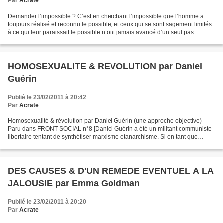
Par
Acrate
Demander l’impossible ? C’est en cherchant l’impossible que l’homme a
toujours réalisé et reconnu le possible, et ceux qui se sont sagement limités
à ce qui leur paraissait le possible n’ont jamais avancé d’un seul pas.
(Bakounine, « L’empire knouto-germanique...
HOMOSEXUALITE & REVOLUTION par Daniel
Guérin
Publié le 23/02/2011 à 20:42
Par
Acrate
Homosexualité & révolution par Daniel Guérin (une approche objective)
Paru dans FRONT SOCIAL n°8 [Daniel Guérin a été un militant communiste
libertaire tentant de synthétiser marxisme etanarchisme. Si en tant que
maoïstes nous ne sommes pas d'accord avec...
DES CAUSES & D'UN REMEDE EVENTUEL A LA
JALOUSIE par Emma Goldman
Publié le 23/02/2011 à 20:20
Par
Acrate