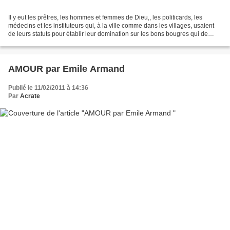
Il y eut les prêtres, les hommes et femmes de Dieu,, les politicards, les
médecins et les instituteurs qui, à la ville comme dans les villages, usaient
de leurs statuts pour établir leur domination sur les bons bougres qui de
génuflexions en révérences...
AMOUR par Emile Armand
Publié le 11/02/2011 à 14:36
Par
Acrate