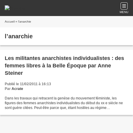
MENU
Accueil
» l’anarchie
l’anarchie
Les militantes anarchistes individualistes : des
femmes libres à la Belle Époque par Anne
Steiner
Publié le 11/02/2011 à 16:13
Par
Acrate
Dans les travaux qui retracent la genèse du mouvement féministe, les
figures des femmes anarchistes individualistes du début du xx e siècle ne
sont guère citées. Peut-être parce que, étant hostiles au régime
parlementaire comme au salariat, elles se sont...