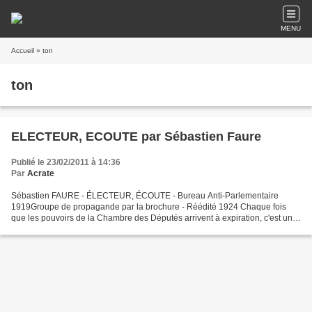
MENU
Accueil
» ton
ton
ELECTEUR, ECOUTE par Sébastien Faure
Publié le 23/02/2011 à 14:36
Par
Acrate
Sébastien FAURE - ÉLECTEUR, ÉCOUTE - Bureau Anti-Parlementaire
1919Groupe de propagande par la brochure - Réédité 1924 Chaque fois
que les pouvoirs de la Chambre des Députés arrivent à expiration, c'est un
cri unanime : «Enfin ! Elle va donc disparaître,...